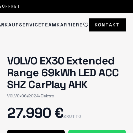
EÖFFNET
ANKAUF
SERVICE
TEAM
KARRIERE
KONTAKT
VOLVO EX30 Extended
Range 69kWh LED ACC
SHZ CarPlay AHK
VOLVO
•
06/2024
•
Elektro
27.990 €
BRUTTO