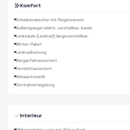
Komfort
Scheibenwischer mit Regensensor
Außenspiegel elektr. verstellbar. beide
Lenksäule (Lenkrad) längsverstellbar
Winter-Paket
Lenkradheizung
Berganfahrassistent
Fernlichtassistent
Klimaautomatik
Zentralverriegelung
Interieur
Mittelarmlehne vorn mit Ablagefach