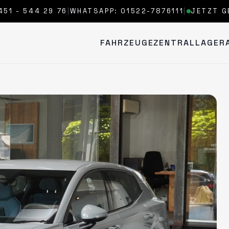
451 - 544 29 76
|
WHATSAPP: 01522-7876111
|
JETZT G
FAHRZEUGE
ZENTRALLAGER