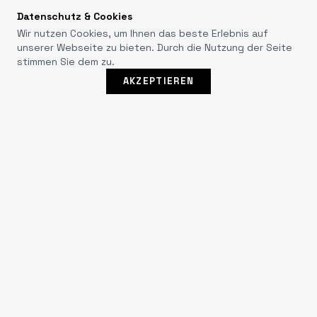
Datenschutz & Cookies
Wir nutzen Cookies, um Ihnen das beste Erlebnis auf
unserer Webseite zu bieten. Durch die Nutzung der Seite
stimmen Sie dem zu.
WhatsA
AKZEPTIEREN
AUTO JESSE
Ihr vertrauenswürdiger Partner für Neu- und
Gebrauchtwagen seit 1968. Qualität, Transparenz und
exzellenter Service stehen bei uns an erster Stelle.