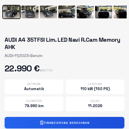
AUDI A4 35TFSI Lim. LED Navi R.Cam Memory
AHK
AUDI
•
11/2023
•
Benzin
22.990 €
BRUTTO
GETRIEBE
LEISTUNG
Automatik
110 kW (150 PS)
KILOMETER
HU/AU
79.990 km
11.2026
FINANZIERUNG BERECHNEN