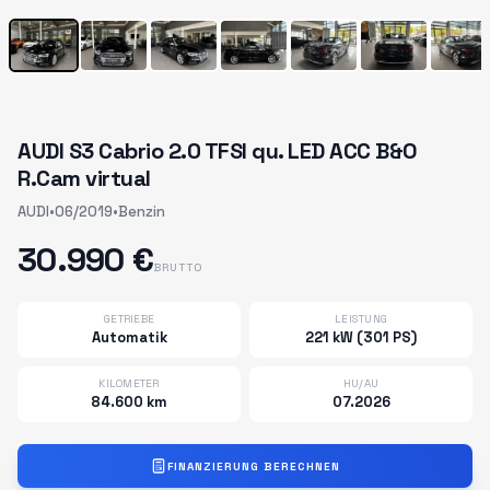
AUDI S3 Cabrio 2.0 TFSI qu. LED ACC B&O
R.Cam virtual
AUDI
•
06/2019
•
Benzin
30.990 €
BRUTTO
GETRIEBE
LEISTUNG
Automatik
221 kW (301 PS)
KILOMETER
HU/AU
84.600 km
07.2026
FINANZIERUNG BERECHNEN