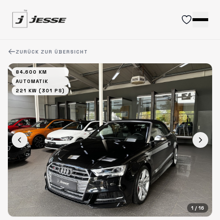
ZURÜCK ZUR ÜBERSICHT
84.600 KM
AUTOMATIK
221 KW (301 PS)
1
/ 16