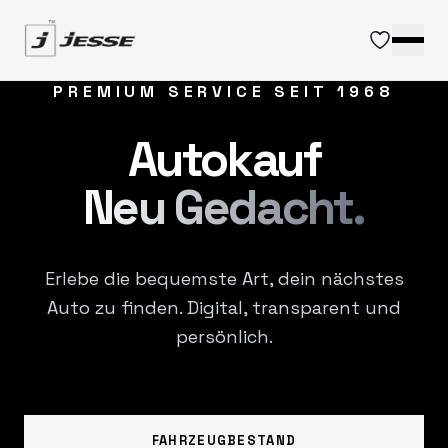
PREMIUM SERVICE SEIT 1968
PREMIUM SERVICE SEIT 1968
PREMIUM SERVICE SEIT 1968
Autokauf
Autokauf
Autokauf
Neu Gedacht.
Neu Gedacht.
Neu Gedacht.
Erlebe die bequemste Art, dein nächstes
Erlebe die bequemste Art, dein nächstes
Erlebe die bequemste Art, dein nächstes
Auto zu finden.
Auto zu finden.
Auto zu finden.
Digital, transparent und
Digital, transparent und
Digital, transparent und
persönlich.
persönlich.
persönlich.
FAHRZEUGBESTAND
FAHRZEUGBESTAND
FAHRZEUGBESTAND